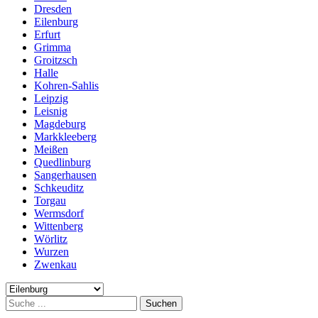
Dresden
Eilenburg
Erfurt
Grimma
Groitzsch
Halle
Kohren-Sahlis
Leipzig
Leisnig
Magdeburg
Markkleeberg
Meißen
Quedlinburg
Sangerhausen
Schkeuditz
Torgau
Wermsdorf
Wittenberg
Wörlitz
Wurzen
Zwenkau