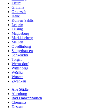
Erfurt
Grimma
Groitzsch
Halle
Kohren-Sahlis
Leipzig
Leisnig
Magdeburg
Markkleeberg
Meißen
Quedlinburg
Sangerhausen
Schkeuditz
Torgau
Wermsdorf
Wittenberg
Wörlitz
Wurzen
Zwenkau
Alle Städte
Altenburg
Bad Frankenhausen
Chemnitz
Dessau