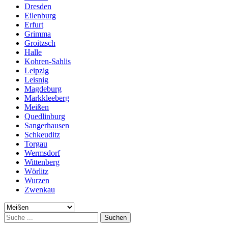
Dresden
Eilenburg
Erfurt
Grimma
Groitzsch
Halle
Kohren-Sahlis
Leipzig
Leisnig
Magdeburg
Markkleeberg
Meißen
Quedlinburg
Sangerhausen
Schkeuditz
Torgau
Wermsdorf
Wittenberg
Wörlitz
Wurzen
Zwenkau