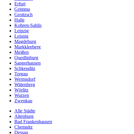
Erfurt
Grimma
Groitzsch
Halle
Kohren-Sahlis
Leipzig
Leisnig
Magdeburg
Markkleeberg
Meißen
Quedlinburg
Sangerhausen
Schkeuditz
Torgau
Wermsdorf
Wittenberg
Wörlitz
Wurzen
Zwenkau
Alle Städte
Altenburg
Bad Frankenhausen
Chemnitz
Dessau