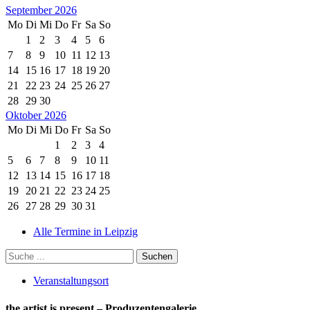
September 2026
Mo
Di
Mi
Do
Fr
Sa
So
1
2
3
4
5
6
7
8
9
10
11
12
13
14
15
16
17
18
19
20
21
22
23
24
25
26
27
28
29
30
Oktober 2026
Mo
Di
Mi
Do
Fr
Sa
So
1
2
3
4
5
6
7
8
9
10
11
12
13
14
15
16
17
18
19
20
21
22
23
24
25
26
27
28
29
30
31
Alle Termine in Leipzig
Veranstaltungsort
the artist is present – Produzentengalerie