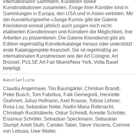
internationalen Sammlern, Kuratoren sowie
Kunstinstitutionen zusammen. Einige ihrer Künstler sind in
Sammlungen in Europa, den USA und in Asien vertreten. Mit
der Ausstellungsreihe «Junge Kunst» gibt die Galerie
Kleindienst einmal jährlich auch jungen noch nicht
etablierten Künstlerinnen und Künstlern die Möglichkeit, ihre
Arbeiten zu präsentieren. Die Galerie Kleindienst gibt als
Edition regelmäßig Künstlerkataloge heraus oder unterstützt
erste Katalogprojekte finanziell. Sie ist regelmäßig an
internationalen Kunstmessen wie der Art Cologne, Art
Brüssel, PULSE Art Fair Miami/New York, Volta Basel
beteiligt.
Künstlerliste
Claudia Angelmaier, Tilo Baumgärtel, Christian Brandl,
Peter Busch, Tom Fabritius, Falk Gernegroß, Henriette
Grahnert, Julius Hofmann, Axel Krause, Tobias Lehner,
Rosa Loy, Sebastian Nebe, Nadin Maria Rüfenacht,
Christoph Ruckhäberle, Oskar Schmidt, Annette Schröter,
Erasmus Schröter, Sebastian Speckmann, Sebastian
Stumpf, Anett Stuth, Carsten Tabel, Steve Viezens, Corinne
von Lebusa, Uwe Walter
,