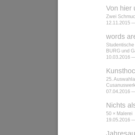
Von hier 
Zwei Schmuc
12.11.2015 —
words are
Studentische 
BURG und Ga
10.03.2016 —
Kunstho
25. Auswahla
Cusanuswer
07.04.2016 —
Nichts al
50 × Malerei
19.05.2016 —
Jahresau