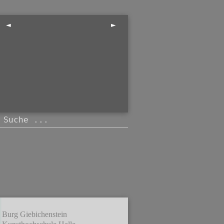
◄
►
Burg Giebichenstein