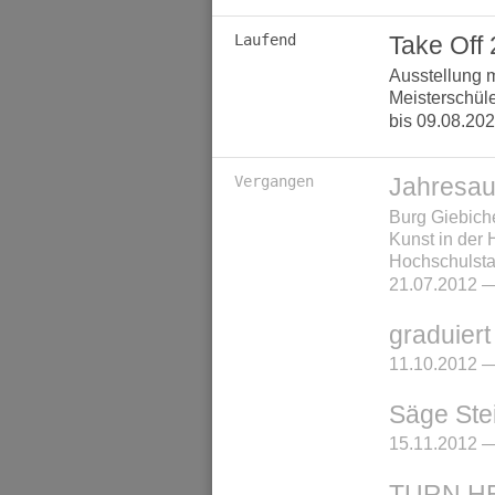
Laufend
Take Off
Ausstellung m
Meisterschül
bis 09.08.20
Vergangen
Jahresau
Burg Giebich
Kunst in der 
Hochschulsta
21.07.2012 —
graduiert
11.10.2012 —
Säge Ste
15.11.2012 —
TURN H