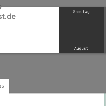
Samstag
t.de
August
26