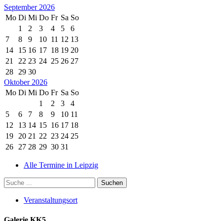
September 2026
Mo
Di
Mi
Do
Fr
Sa
So
1
2
3
4
5
6
7
8
9
10
11
12
13
14
15
16
17
18
19
20
21
22
23
24
25
26
27
28
29
30
Oktober 2026
Mo
Di
Mi
Do
Fr
Sa
So
1
2
3
4
5
6
7
8
9
10
11
12
13
14
15
16
17
18
19
20
21
22
23
24
25
26
27
28
29
30
31
Alle Termine in Leipzig
Veranstaltungsort
Galerie KK5