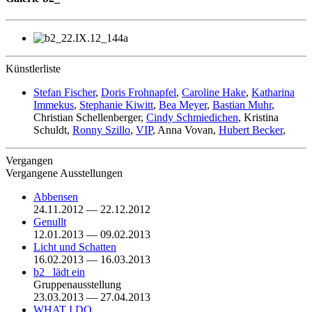
Künstlerliste
Stefan Fischer
,
Doris Frohnapfel
,
Caroline Hake
,
Katharina
Immekus
,
Stephanie Kiwitt
,
Bea Meyer
,
Bastian Muhr
,
Christian Schellenberger,
Cindy Schmiedichen
, Kristina
Schuldt,
Ronny Szillo
,
VIP
, Anna Vovan,
Hubert Becker
,
Vergangen
Vergangene Ausstellungen
Abbensen
24.11.2012 — 22.12.2012
Genullt
12.01.2013 — 09.02.2013
Licht und Schatten
16.02.2013 — 16.03.2013
b2_ lädt ein
Gruppenausstellung
23.03.2013 — 27.04.2013
WHAT I DO