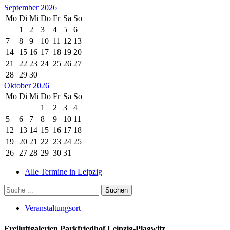
September 2026
Mo
Di
Mi
Do
Fr
Sa
So
1
2
3
4
5
6
7
8
9
10
11
12
13
14
15
16
17
18
19
20
21
22
23
24
25
26
27
28
29
30
Oktober 2026
Mo
Di
Mi
Do
Fr
Sa
So
1
2
3
4
5
6
7
8
9
10
11
12
13
14
15
16
17
18
19
20
21
22
23
24
25
26
27
28
29
30
31
Alle Termine in Leipzig
Veranstaltungsort
Freiluftgalerien Parkfriedhof Leipzig-Plagwitz