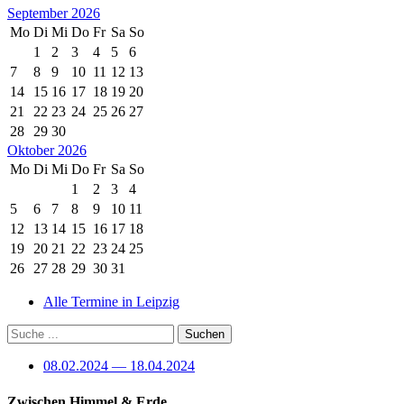
September 2026
Mo
Di
Mi
Do
Fr
Sa
So
1
2
3
4
5
6
7
8
9
10
11
12
13
14
15
16
17
18
19
20
21
22
23
24
25
26
27
28
29
30
Oktober 2026
Mo
Di
Mi
Do
Fr
Sa
So
1
2
3
4
5
6
7
8
9
10
11
12
13
14
15
16
17
18
19
20
21
22
23
24
25
26
27
28
29
30
31
Alle Termine in Leipzig
08.02.2024 — 18.04.2024
Zwischen Himmel & Erde