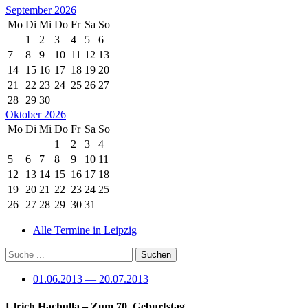
September 2026
Mo
Di
Mi
Do
Fr
Sa
So
1
2
3
4
5
6
7
8
9
10
11
12
13
14
15
16
17
18
19
20
21
22
23
24
25
26
27
28
29
30
Oktober 2026
Mo
Di
Mi
Do
Fr
Sa
So
1
2
3
4
5
6
7
8
9
10
11
12
13
14
15
16
17
18
19
20
21
22
23
24
25
26
27
28
29
30
31
Alle Termine in Leipzig
01.06.2013 — 20.07.2013
Ulrich Hachulla – Zum 70. Geburtstag