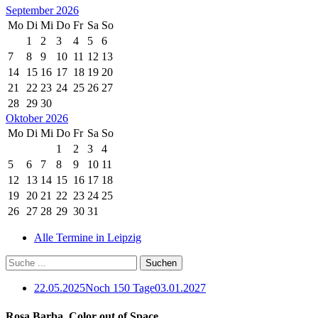
September 2026
Mo
Di
Mi
Do
Fr
Sa
So
1
2
3
4
5
6
7
8
9
10
11
12
13
14
15
16
17
18
19
20
21
22
23
24
25
26
27
28
29
30
Oktober 2026
Mo
Di
Mi
Do
Fr
Sa
So
1
2
3
4
5
6
7
8
9
10
11
12
13
14
15
16
17
18
19
20
21
22
23
24
25
26
27
28
29
30
31
Alle Termine in Leipzig
22.05.2025
Noch 150 Tage
03.01.2027
Rosa Barba. Color out of Space