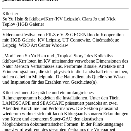
Künstler
Su Yu Hsin & ikkibawiKrrr (KV Leipzig), Clara Jo und Nick
Teplov (HGB Galerie)
Videokunstfestival von FILZ e.V. & GEGENkino in Kooperation
mit: HGB Galerie, KV Leipzig, UT Connewitz, Cinémathèque
Leipzig, WRO Art Center Wrocław
„Mori“ von Su Yu Hsin und „Tropical Story“ des Kollektivs
ikkibawiKrrr loten im KV miteinander verwobene Dimensionen des
Natur-Mensch-Verhältnisses aus. Performte Rituale, Artefakte und
Erinnerungsräume, die sich physisch in die Landschaft einschreiben,
stehen dabei im Mittelpunkt. Die Natur dient als Quelle von Wissen
und Inspi­ration für das Erzählen von Geschichte(n).
Künstler:innen-Gespräche und ein umfangreiches
Rahmenprogramm begleiten die Installationen. Unter den Titeln
LANDSCAPE und SEASCAPE präsentiert paradoks an zwei
Abenden Kurzfilme und Performances. Die Sektion pa­rasound
wiederum widmet sich mit Jacob Kirke­gaards sonaren Erkundungen
von Krieg und atomarem Super-GAU den akustischen
Möglichkeiten dokumentarischer Formen. In der Filmkunstgarage
.mpeg wird während des gesamten Zeitraums die Videoarbeit