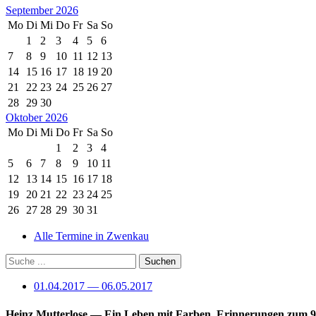
September 2026
Mo
Di
Mi
Do
Fr
Sa
So
1
2
3
4
5
6
7
8
9
10
11
12
13
14
15
16
17
18
19
20
21
22
23
24
25
26
27
28
29
30
Oktober 2026
Mo
Di
Mi
Do
Fr
Sa
So
1
2
3
4
5
6
7
8
9
10
11
12
13
14
15
16
17
18
19
20
21
22
23
24
25
26
27
28
29
30
31
Alle Termine in Zwenkau
01.04.2017 — 06.05.2017
Heinz Mutterlose
— Ein Leben mit Farben, Erinnerungen zum 9