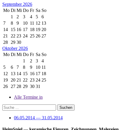
September 2026
Mo
Di
Mi
Do
Fr
Sa
So
1
2
3
4
5
6
7
8
9
10
11
12
13
14
15
16
17
18
19
20
21
22
23
24
25
26
27
28
29
30
Oktober 2026
Mo
Di
Mi
Do
Fr
Sa
So
1
2
3
4
5
6
7
8
9
10
11
12
13
14
15
16
17
18
19
20
21
22
23
24
25
26
27
28
29
30
31
Alle Termine in
06.05.2014 — 31.05.2014
HeimSpiel
— keramische Figuren, Zeichnungen, Malereien