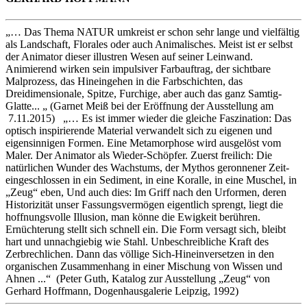
„… Das Thema NATUR umkreist er schon sehr lange und vielfältig
als Landschaft, Florales oder auch Animalisches. Meist ist er selbst
der Animator dieser illustren Wesen auf seiner Leinwand.
Animierend wirken sein impulsiver Farbauftrag, der sichtbare
Malprozess, das Hineingehen in die Farbschichten, das
Dreidimensionale, Spitze, Furchige, aber auch das ganz Samtig-
Glatte... „ (Garnet Meiß bei der Eröffnung der Ausstellung am
7.11.2015) „… Es ist immer wieder die gleiche Faszination: Das
optisch inspirierende Material verwandelt sich zu eigenen und
eigensinnigen Formen. Eine Metamorphose wird ausgelöst vom
Maler. Der Animator als Wieder-Schöpfer. Zuerst freilich: Die
natürlichen Wunder des Wachstums, der Mythos geronnener Zeit-
eingeschlossen in ein Sediment, in eine Koralle, in eine Muschel, in
„Zeug“ eben, Und auch dies: Im Griff nach den Urformen, deren
Historizität unser Fassungsvermögen eigentlich sprengt, liegt die
hoffnungsvolle Illusion, man könne die Ewigkeit berühren.
Ernüchterung stellt sich schnell ein. Die Form versagt sich, bleibt
hart und unnachgiebig wie Stahl. Unbeschreibliche Kraft des
Zerbrechlichen. Dann das völlige Sich-Hineinversetzen in den
organischen Zusammenhang in einer Mischung von Wissen und
Ahnen ...“ (Peter Guth, Katalog zur Ausstellung „Zeug“ von
Gerhard Hoffmann, Dogenhausgalerie Leipzig, 1992)