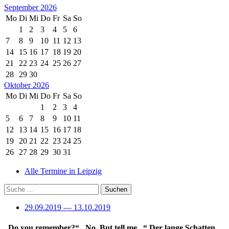
September 2026
Mo
Di
Mi
Do
Fr
Sa
So
1
2
3
4
5
6
7
8
9
10
11
12
13
14
15
16
17
18
19
20
21
22
23
24
25
26
27
28
29
30
Oktober 2026
Mo
Di
Mi
Do
Fr
Sa
So
1
2
3
4
5
6
7
8
9
10
11
12
13
14
15
16
17
18
19
20
21
22
23
24
25
26
27
28
29
30
31
Alle Termine in Leipzig
29.09.2019 — 13.10.2019
„Do you remember?“ „No. But tell me...“ Der lange Schatten