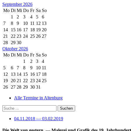
September 2026
Mo
Di
Mi
Do
Fr
Sa
So
1
2
3
4
5
6
7
8
9
10
11
12
13
14
15
16
17
18
19
20
21
22
23
24
25
26
27
28
29
30
Oktober 2026
Mo
Di
Mi
Do
Fr
Sa
So
1
2
3
4
5
6
7
8
9
10
11
12
13
14
15
16
17
18
19
20
21
22
23
24
25
26
27
28
29
30
31
Alle Termine in Altenburg
04.11.2018 — 03.02.2019
Die Welt von gestern.
— Malerei und Grafik des 19. Jahrhundert