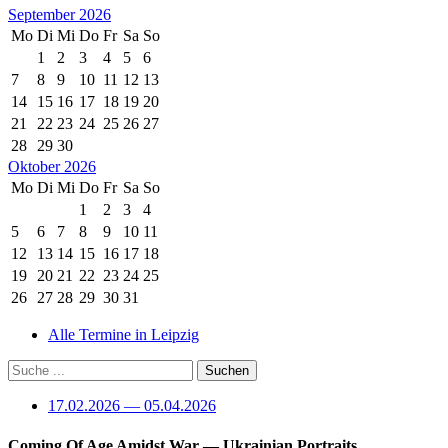
September 2026
Mo
Di
Mi
Do
Fr
Sa
So
1
2
3
4
5
6
7
8
9
10
11
12
13
14
15
16
17
18
19
20
21
22
23
24
25
26
27
28
29
30
Oktober 2026
Mo
Di
Mi
Do
Fr
Sa
So
1
2
3
4
5
6
7
8
9
10
11
12
13
14
15
16
17
18
19
20
21
22
23
24
25
26
27
28
29
30
31
Alle Termine in Leipzig
17.02.2026 — 05.04.2026
Coming Of Age Amidst War
— Ukrainian Portraits